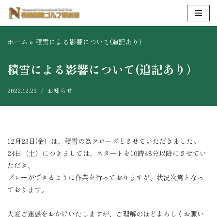
コ
ン
ホーム
»
積雪による影響について(追記あり）
テ
ン
積雪による影響について(追記あり）
ツ
へ
2022.12.23
お知らせ
ス
キ
ッ
プ
12月23日(金）は、積雪の為クローズとさせていただきました。
24日（土）につきましては、スタートを10時48分以降にさせてい
ただき、
プレーができるように作業を行っておりますが、状況次第となっ
ております。
大変ご迷惑をおかけいたしますが、ご理解のほどよろしくお願い