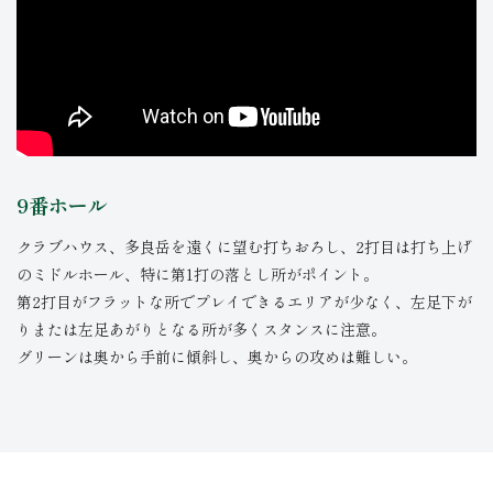
9番ホール
クラブハウス、多良岳を遠くに望む打ちおろし、2打目は打ち上げ
のミドルホール、特に第1打の落とし所がポイント。
第2打目がフラットな所でプレイできるエリアが少なく、左足下が
りまたは左足あがりとなる所が多くスタンスに注意。
グリーンは奥から手前に傾斜し、奥からの攻めは難しい。