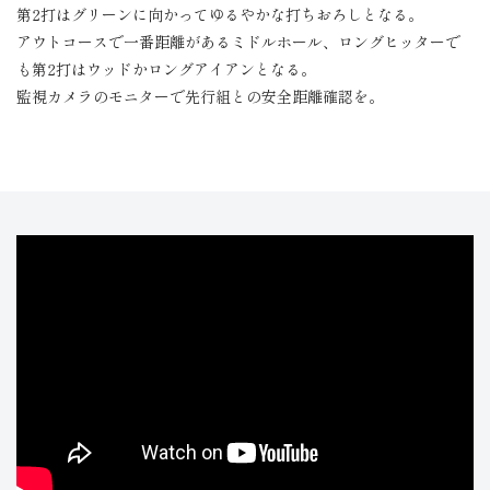
第2打はグリーンに向かってゆるやかな打ちおろしとなる。
アウトコースで一番距離があるミドルホール、ロングヒッターで
も第2打はウッドかロングアイアンとなる。
監視カメラのモニターで先行組との安全距離確認を。