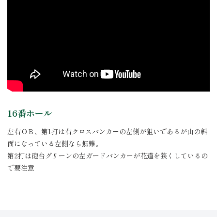
16番ホール
左右ＯＢ、第1打は右クロスバンカーの左側が狙いであるが山の斜
面になっている左側なら無難。
第2打は砲台グリーンの左ガードバンカーが花道を狭くしているの
で要注意