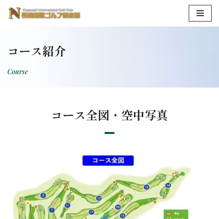
コ
ン
コース紹介
テ
ン
Course
ツ
へ
ス
コース全図・空中写真
キ
ッ
プ