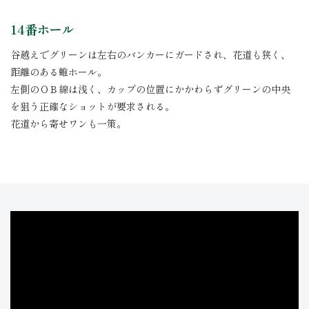
14番ホール
谷越えでグリーンは左右のバンカーにガードされ、花道も狭く、
距離のある難ホール。
左側のＯＢ線は浅く、カップの位置にかかわらずグリーンの中央
を狙う正確なショットが要求される。
花道から寄せワンも一策。