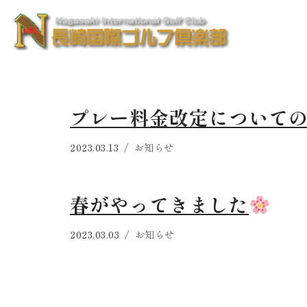
コ
ン
テ
ン
プレー料金改定について
ツ
へ
2023.03.13
お知らせ
ス
キ
ッ
春がやってきました
プ
2023.03.03
お知らせ