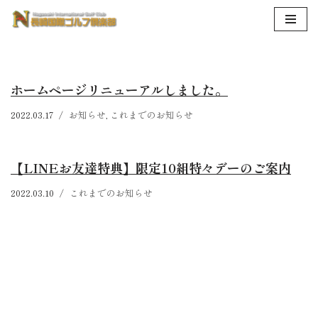
コ
ン
テ
ホームページリニューアルしました。
ン
ツ
2022.03.17
お知らせ
,
これまでのお知らせ
へ
ス
キ
【LINEお友達特典】限定10組特々デーのご案内
ッ
2022.03.10
これまでのお知らせ
プ