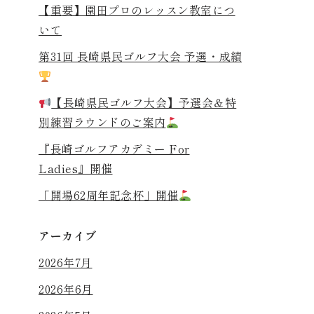
【重要】園田プロのレッスン教室につ
いて
第31回 長崎県民ゴルフ大会 予選・成績
【長崎県民ゴルフ大会】予選会＆特
別練習ラウンドのご案内
『長崎ゴルフアカデミー For
Ladies』開催
「開場62周年記念杯」開催
アーカイブ
2026年7月
2026年6月