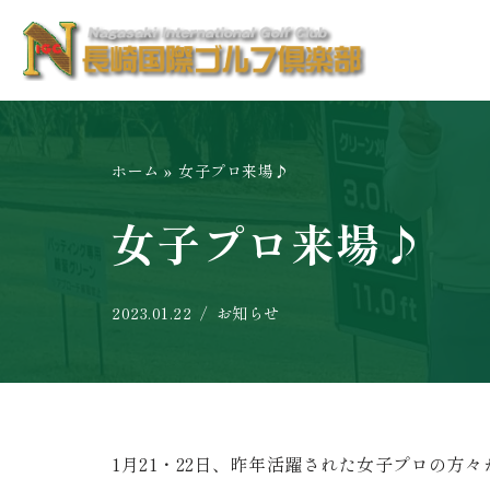
コ
ン
テ
ン
ホーム
»
女子プロ来場♪
ツ
へ
女子プロ来場♪
ス
キ
ッ
2023.01.22
お知らせ
プ
1月21・22日、昨年活躍された女子プロの方