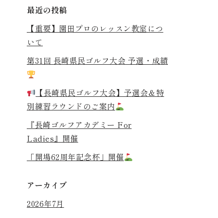
最近の投稿
【重要】園田プロのレッスン教室につ
いて
第31回 長崎県民ゴルフ大会 予選・成績
【長崎県民ゴルフ大会】予選会＆特
別練習ラウンドのご案内
『長崎ゴルフアカデミー For
Ladies』開催
「開場62周年記念杯」開催
アーカイブ
2026年7月