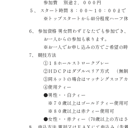
参加費 別途２，０００円
５、 スタート時間 ８：００～１０：００ま
※トップスタートから40分程度ハーフ休
6、 参加資格 男女問わずどなたでも参加でき
お一人からの参加も承ります。
※お一人でお申し込みの方でご希望の時間
7、 競技方法
①１８ホールストロークプレー
②ＨＤＣＰはダブルペリア方式 （無制
③同ネットの場合はマッチングスコアカ
④使用ティー
●男性・・白ティー
※７０歳以上はゴールドティー使用
※８０歳以上は赤ティー使用
●女性・・赤ティー（70歳以上の方はさ
8、 申込方法 電話又はＦＡＸにて申込み（先