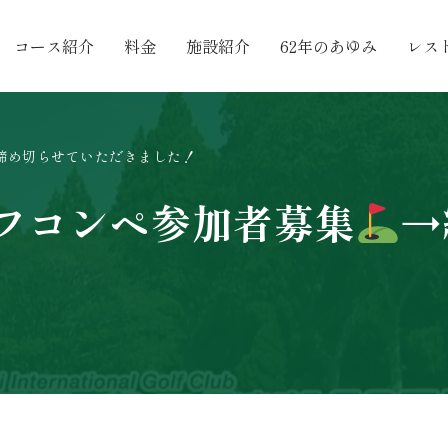
コース紹介
料金
施設紹介
62年のあゆみ
レス
締め切らせていただきました！
フコンペ参加者募集
→