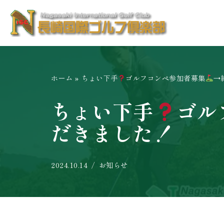
コ
ン
テ
ン
ホーム
»
ちょい下手
ゴルフコンペ参加者募集
→
ツ
へ
ちょい下手
ゴル
ス
だきました！
キ
ッ
プ
2024.10.14
お知らせ