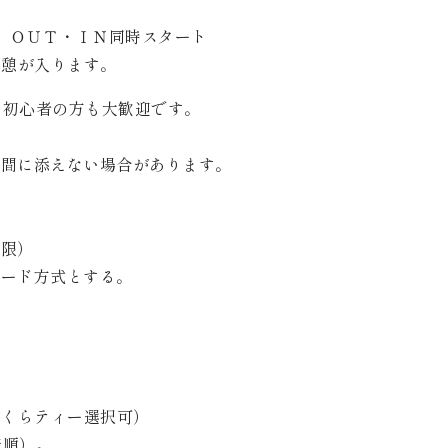
で ＯＵＴ・ＩＮ同時スタート
憩が入ります。
、初心者の方も大歓迎です。
に添えない場合があります。
限）
ード方式とする。
可
可
くらティー選択可）
着順）。