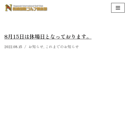
コ
ン
テ
8月15日は休場日となっております。
ン
ツ
2022.08.15
お知らせ
,
これまでのお知らせ
へ
ス
キ
ッ
プ