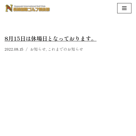
コ
ン
テ
8月15日は休場日となっております。
ン
ツ
2022.08.15
お知らせ
,
これまでのお知らせ
へ
ス
キ
ッ
プ