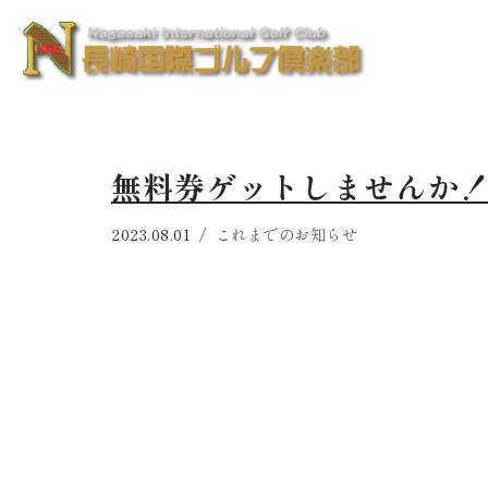
コ
ン
テ
ン
無料券ゲットしませんか
ツ
へ
2023.08.01
これまでのお知らせ
ス
キ
ッ
プ